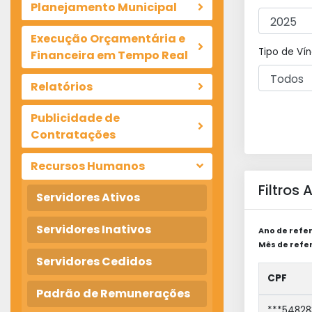
Planejamento Municipal
Execução Orçamentária e
Tipo de Vín
Financeira em Tempo Real
Relatórios
Publicidade de
Contratações
Recursos Humanos
Filtros
Servidores Ativos
Servidores Inativos
Ano de refer
Mês de refer
Servidores Cedidos
CPF
Padrão de Remunerações
***54828