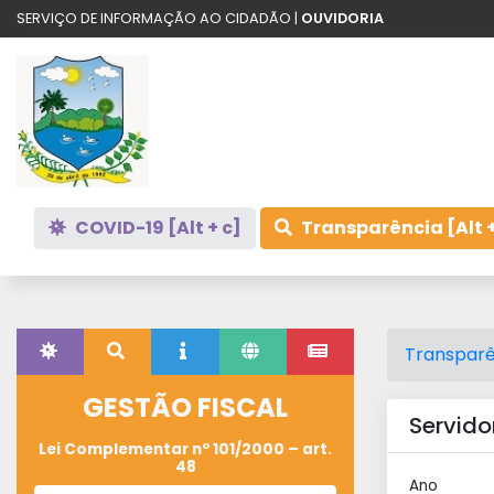
SERVIÇO DE INFORMAÇÃO AO CIDADÃO |
OUVIDORIA
COVID-19 [Alt + c]
Transparência [Alt +
Transparê
GESTÃO FISCAL
Servido
Lei Complementar nº 101/2000 – art.
48
Ano