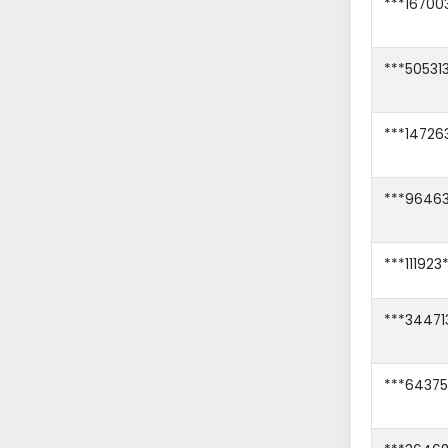
***16700
***50531
***14726
***96463
***111923
***34471
***64375