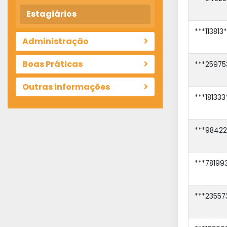
Estagiários
***113813
Administração
Boas Práticas
***25975
Outras informações
***181333
***98422
***78199
***23557