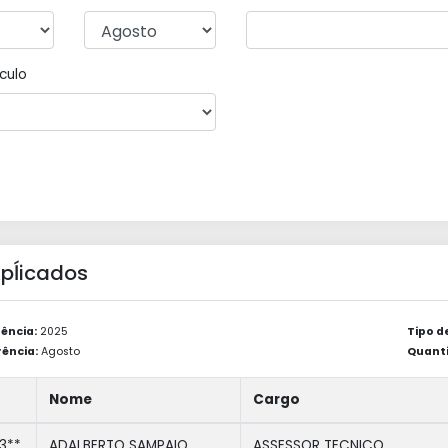
culo
 Apĺicados
ência:
2025
Tipo d
ência:
Agosto
Quanti
Nome
Cargo
3**
ADALBERTO SAMPAIO
ASSESSOR TECNICO